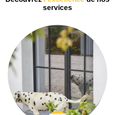
s
e
r
v
i
c
e
s