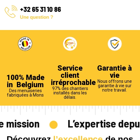
+32 65 31 10 86
Une question ?
Service
Garantie à
client
vie
100% Made
irréprochable
Nous offrons une
in Belgium
garantie à vie sur
97% des chantiers
notre travail.
Des menuiseries
installés dans les
fabriquées à Mons
délais.
e mission
L’expertise depui
D
é
c
o
u
v
r
e
z
l
’
e
x
c
e
l
l
e
n
c
e
d
e
n
o
s