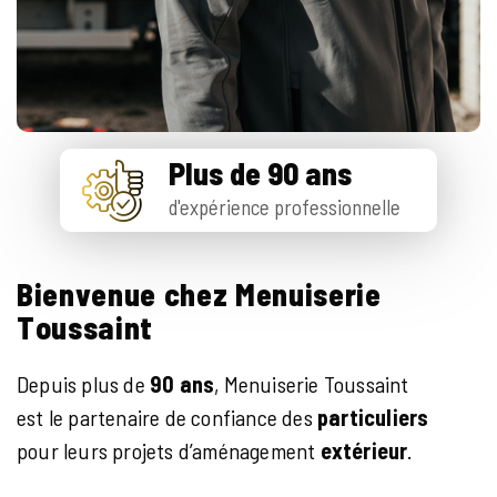
Plus de 90 ans
d'expérience professionnelle
B
i
e
n
v
e
n
u
e
c
h
e
z
M
e
n
u
i
s
e
r
i
e
T
o
u
s
s
a
i
n
t
Depuis plus de
90 ans
, Menuiserie Toussaint
est le partenaire de confiance des
particuliers
pour leurs projets d’aménagement
extérieur
.